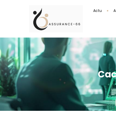
Actu
A
Cacb