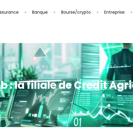
ssurance
Banque
Bourse/crypto
Entreprise
 : la filiale de Credit Agr