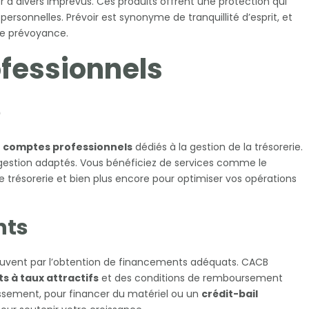
er à divers imprévus. Ces produits offrent une protection qui
ersonnelles. Prévoir est synonyme de tranquillité d’esprit, et
de prévoyance.
ofessionnels
e
s
comptes professionnels
dédiés à la gestion de la trésorerie.
e gestion adaptés. Vous bénéficiez de services comme le
 trésorerie et bien plus encore pour optimiser vos opérations
nts
ouvent par l’obtention de financements adéquats. CACB
ts à taux attractifs
et des conditions de remboursement
tissement, pour financer du matériel ou un
crédit-bail