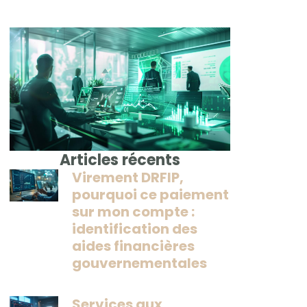
Articles récents
Virement DRFIP,
pourquoi ce paiement
sur mon compte :
identification des
aides financières
gouvernementales
Services aux